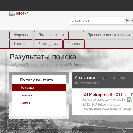
Фор
Форумы
Пользователи
Просмотр новых публика
Галерея
Календарь
Файлы
Результаты поиска
Найдено
1
результатов с тегом
NS bikes
Сортировать
дате обновления
По типу контента
по возрастанию
Форумы
NS Metropolis II 2011
в
..::
Галерея
Автор Dingo, 15 мая 2012
Файлы
2011
,
NS bikes
и 2 еще...
Последнее сообщение Dingo 