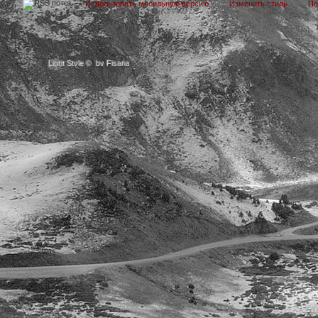
Использовать мобильную версию
Изменить стиль
П
Light Style
©
by Fisana