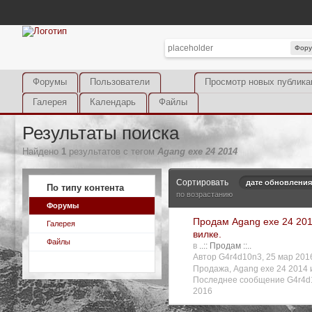
Фор
Форумы
Пользователи
Просмотр новых публика
Галерея
Календарь
Файлы
Результаты поиска
Найдено
1
результатов с тегом
Agang exe 24 2014
Сортировать
дате обновления
По типу контента
по возрастанию
Форумы
Продам Agang exe 24 201
Галерея
вилке.
Файлы
в
..:: Продам ::..
Автор G4r4d10n3, 25 мар 20
Продажа
,
Agang exe 24 2014
Последнее сообщение G4r4d
2016