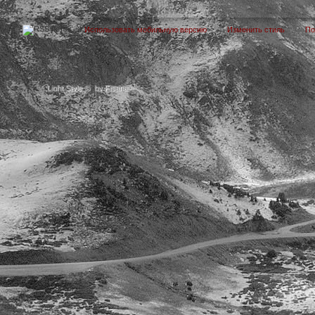
Использовать мобильную версию
Изменить стиль
П
Light Style
©
by Fisana