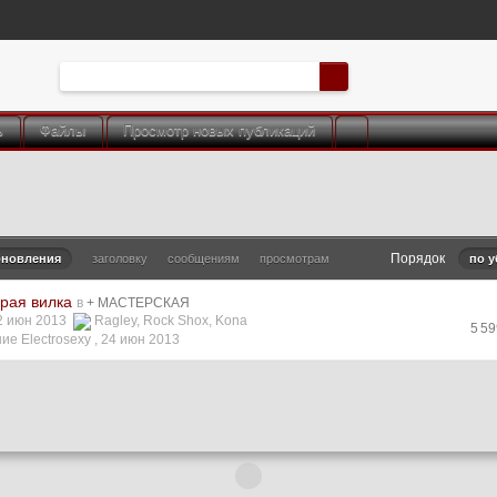
ь
Файлы
Просмотр новых публикаций
Порядок
бновления
заголовку
сообщениям
просмотрам
по 
арая вилка
в
+ МАСТЕРСКАЯ
22 июн 2013
Ragley
,
Rock Shox
,
Kona
5 5
е Electrosexy ,
24 июн 2013