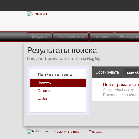
Форумы
Пользователи
Галерея
Календар
Результаты поиска
Найдено
1
результатов с тегом
Ragley
Сортировать
дате о
По типу контента
Форумы
Новая рама и ст
Автор Electrosexy, 
Галерея
Последнее сообщени
Файлы
Изменить стиль
Помощь