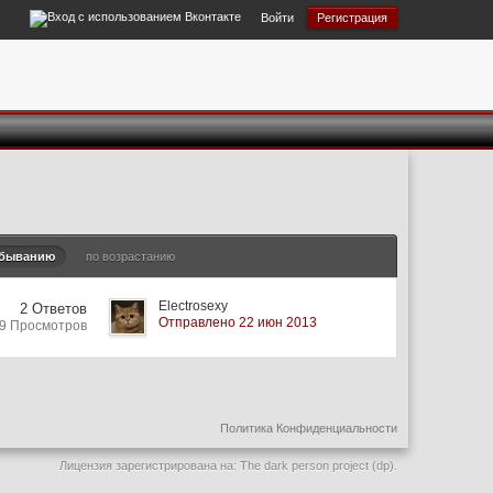
Войти
Регистрация
убыванию
по возрастанию
Electrosexy
2 Ответов
Отправлено 22 июн 2013
99 Просмотров
Политика Конфиденциальности
Лицензия зарегистрирована на: The dark person project (dp).