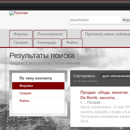
Фор
Форумы
Пользователи
Просмотр новых публика
Галерея
Календарь
Файлы
Результаты поиска
Найдено
1
результатов с тегом
dabomb
Сортировать
дате обновления
По типу контента
по возрастанию
Форумы
Продаю: обода, манетки, 
Галерея
Da Bomb, кассета,...
Файлы
в
..:: Продам ::..
Автор zazainspace, 13 апр 2
sunrims
,
dabomb
,
v-brake
и 6 е
Последнее сообщение zazain
2016