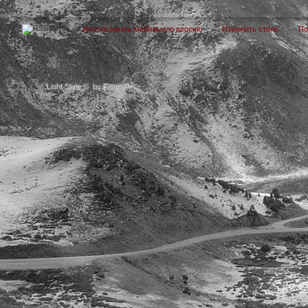
Использовать мобильную версию
Изменить стиль
П
Light Style
©
by Fisana