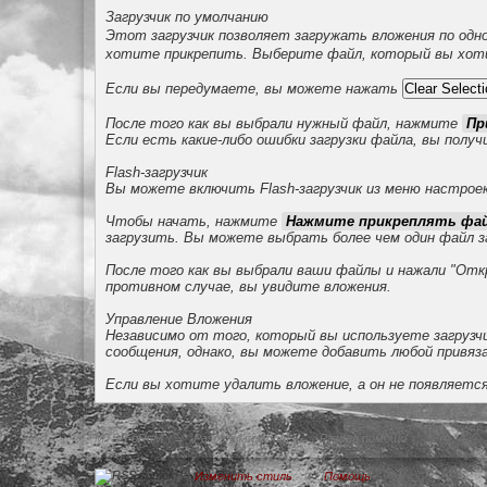
Загрузчик по умолчанию
Этот загрузчик позволяет загружать вложения по одн
хотите прикрепить. Выберите файл, который вы хот
Если вы передумаете, вы можете нажать
После того как вы выбрали нужный файл, нажмите
Пр
Если есть какие-либо ошибки загрузки файла, вы полу
Flash-загрузчик
Вы можете включить Flash-загрузчик из меню настроек
Чтобы начать, нажмите
Нажмите прикреплять ф
загрузить. Вы можете выбрать более чем один файл за 
После того как вы выбрали ваши файлы и нажали "Откр
противном случае, вы увидите вложения.
Управление Вложения
Независимо от того, который вы используете загрузчи
сообщения, однако, вы можете добавить любой привяза
Если вы хотите удалить вложение, а он не появляетс
MTB-FoRuM
→
Разделы помощи
→
Раздел помощи
Изменить стиль
Помощь