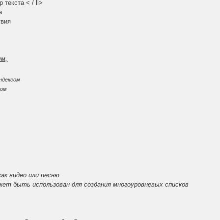
текста < / li>
а
твия
ым,
ндексом
сом
ак видео или песню
жет быть использован для создания многоуровневых списков