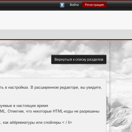
Войти
Регистрация
Вернуться к списку разделов
ть в настройках. В расширенном редакторе, вы увидите,
ьзуемые в настоящее время
HTML. Отметим, что некоторые HTML-коды не разрешены
 как аббревиатуры или спойлеры < / li>