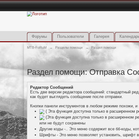
Форумы
Пользователи
Галерея
Календар
MTB-FoRuM
→
Разделы помощи
→
Раздел помощи
Раздел помощи: Отправка С
Редактор Сообщений
Есть две версии редактора сообщений: стандартный ред
как будет выглядеть сообщение после отправки.
Кнопки панели инструментов в любом режиме похожи, и 
( Эта функция доступна только в расширенном р
(Эта функция доступна только в расширенном ре
или не будут сохранены
Другие коды -.. Это меню содержит все бб-коды, ко
Шрифты - Это меню позволяет установить, шрифт 