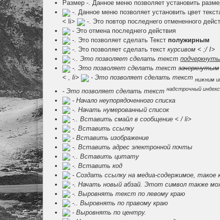
Размер -. Данное меню позволяет установить размер 
-. Данное меню позволяет установить цвет текст
< li>
-. Это повтор последнего отмененного дейс
- Это отмена последнего действия
-. Это позволяет сделать Текст
полужирным
-. Это позволяет сделать текст
курсивом < ;/ I>
-.. Это позволяет сделать текст
подчеркнут
-. Это позволяет сделать текст
зачеркнутым
< , li>
- Это позволяет сделать текст
нижним и
надстрочный индек
- Это позволяет сделать текст
- Начало неупорядоченного списка
-. Начать нумерованный список
-.. Вставить смайл в сообщение < / li>
-. Вставить ссылку
- Вставить изображение
-. Вставить адрес электронной почты
-.. Вставить цитату
-. Вставить код
- Создать ссылку на медиа-содержимое, такое к
-. Начать новый абзай. Этот символ также мо
-. Выровнять текст по левому краю
-.. Выровнять по правому краю
- Выровнять по центру.