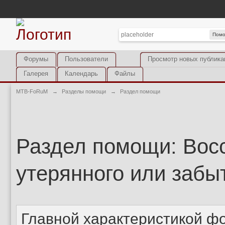
Пом
Форумы
Пользователи
Просмотр новых публика
Галерея
Календарь
Файлы
MTB-FoRuM
→
Разделы помощи
→
Раздел помощи
Раздел помощи: Вос
утерянного или забы
Главной характеристикой фо