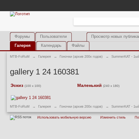
Форумы
Пользователи
Просмотр новых публика
Галерея
Календарь
Файлы
MTB-FoRuM
→
Галерея
→
Гоночки (архив 200х годов)
→
SummerKAT - 1ый
gallery 1 24 160381
Эскиз
Маленький
(100 x 100)
(240 x 180)
MTB-FoRuM
→
Галерея
→
Гоночки (архив 200х годов)
→
SummerKAT - 1ый
Использовать мобильную версию
Изменить стиль
П