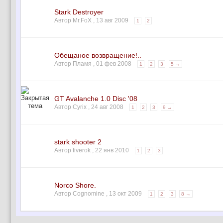
Stark Destroyer
Автор Mr.FoX ,
13 авг 2009
1
2
Обещаное возвращение!..
Автор Пламя ,
01 фев 2008
1
2
3
5 →
GT Avalanche 1.0 Disc '08
Автор Cyrix ,
24 авг 2008
1
2
3
9 →
stark shooter 2
Автор fiverok ,
22 янв 2010
1
2
3
Norco Shore.
Автор Cognomine ,
13 окт 2009
1
2
3
8 →