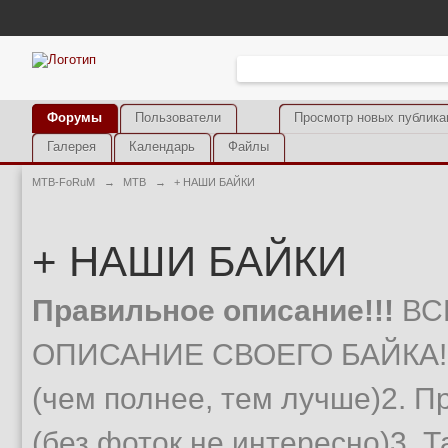
Форумы
Пользователи
Просмотр новых публика
Галерея
Календарь
Файлы
MTB-FoRuM
→
MTB
→
+ НАШИ БАЙКИ
+ НАШИ БАЙКИ
Правильное описание!!!
ВС
ОПИСАНИЕ СВОЕГО БАЙКА!1.
(чем полнее, тем лучше)2. П
(без фоток не интересно)3. Т