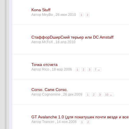
Kona Stuff
Автор MeyBo ,
26 июн 2010
1
2
CтаффорDширСкий терьер или DC Amstaff
Автор Mr.FoX ,
16 апр 2010
Точка отсчета
Автор Rico ,
18 мар 2006
1
2
3
7 →
Corso. Cane Corso.
Автор Cognomine ,
26 дек 2009
1
2
3
10 →
GT Avalanche 1.0 (для покатушек почти везде и все
Автор Trancer ,
14 ноя 2008
1
2