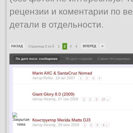
рецензии и коментарии по ве
детали в отдельности.
НАЗАД
ВПЕРЕД
»
Страница 2 из 5
1
2
3
4
По дате посл. сообщения
По дате создания
Самые обсуждаемые
Marin AXC & SantaCruz Nomad
Автор ReNo ,
18 окт 2007
1
2
3
4
Giant Glory 8.0 (2009)
Автор Alexmg ,
07 сен 2009
1
2
3
20 →
Конструктор Merida Matts DJ3
Автор Alexmg ,
09 июн 2009
1
2
3
8 →