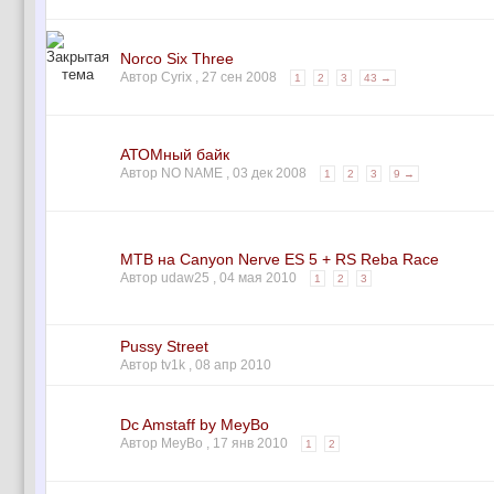
Norco Six Three
Автор Cyrix ,
27 сен 2008
1
2
3
43 →
АТОМный байк
Автор NO NAME ,
03 дек 2008
1
2
3
9 →
MTB на Canyon Nerve ES 5 + RS Reba Race
Автор udaw25 ,
04 мая 2010
1
2
3
Pussy Street
Автор tv1k ,
08 апр 2010
Dc Amstaff by MeyBo
Автор MeyBo ,
17 янв 2010
1
2