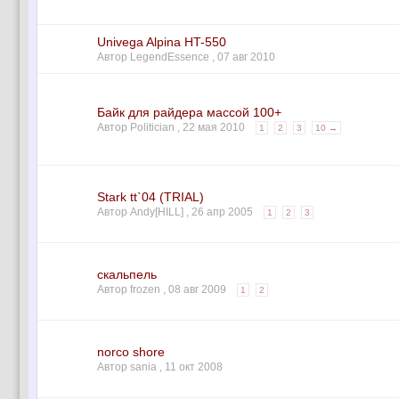
Univega Alpina HT-550
Автор LegendEssence ,
07 авг 2010
Байк для райдера массой 100+
Автор Politician ,
22 мая 2010
1
2
3
10 →
Stark tt`04 (TRIAL)
Автор Andy[HILL] ,
26 апр 2005
1
2
3
скальпель
Автор frozen ,
08 авг 2009
1
2
norco shore
Автор sania ,
11 окт 2008