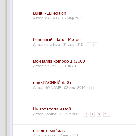
Bullit RED edition
Автор MADMax ,
07 мар 2011
Гоночный "Вагон Метро".
Автор dirtyshiza ,
01 дек 2010
1
2
мой jamis komodo 1 (2009)
Автор rubikon ,
26 янв 2011
преКРАСНЫЙ байк
Автор NO NAME ,
02 июл 2010
1
2
Ну вот чтоли и мой.
Автор Banifazi ,
08 окт 2005
1
2
3
5 →
школотомобиль
Автор Бочар ,
02 дек 2010